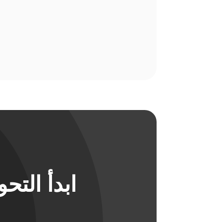
ابدأ الت