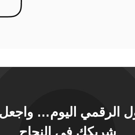
حول الرقمي اليوم… واجع
شريكك في النجاح