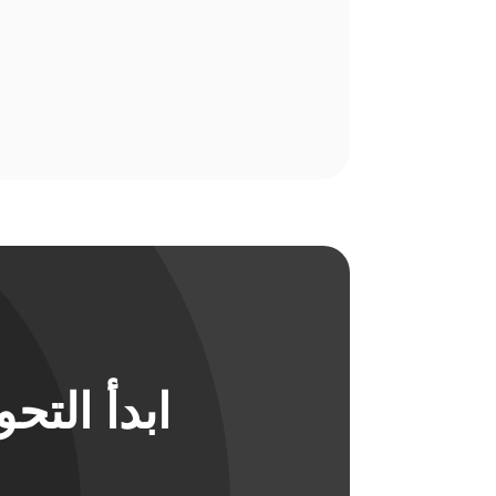
ابدأ الت