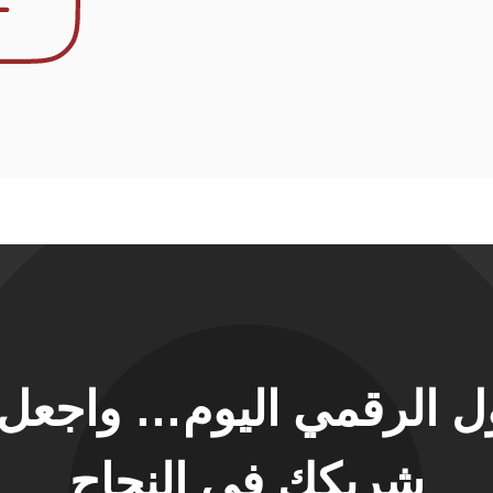
حول الرقمي اليوم… واجع
شريكك في النجاح