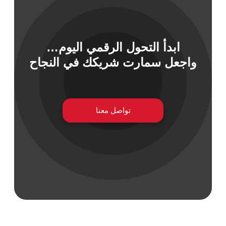
ابدأ التحول الرقمي اليوم…
 السيبراني
واجعل سمارت شريكك في النجاح
نية المعلومات
 التطبيقات
 DevOps
يع التقنية
ات الرقمية
تواصل معنا
ات الأعمال
مشتريات