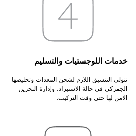
 السيبراني
نية المعلومات
خدمات اللوجستيات والتسليم
 التطبيقات
 DevOps
يع التقنية
نتولى التنسيق اللازم لشحن المعدات وتخليصها
ات الرقمية
الجمركي في حالة الاستيراد، وإدارة التخزين
ات الأعمال
الآمن لها حتى وقت التركيب.
مشتريات