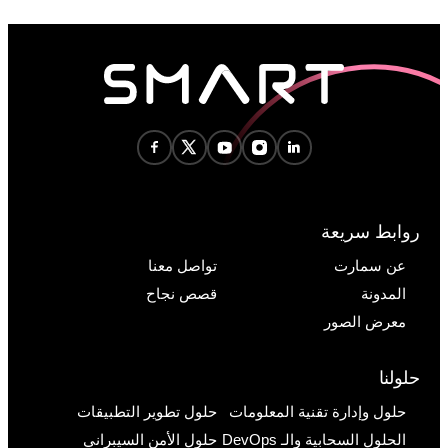
روابط سريعة
عن سمارت
تواصل معنا
المدونة
قصص نجاح
معرض الصور
حلولنا
حلول وإدارة تقنية المعلومات
حلول تطوير التطبيقات
الحلول السحابية والـ DevOps
حلول الأمن السيبراني