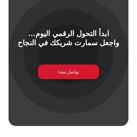
 السيبراني
ابدأ التحول الرقمي اليوم…
نية المعلومات
واجعل سمارت شريكك في النجاح
 التطبيقات
 DevOps
يع التقنية
ات الرقمية
تواصل معنا
ات الأعمال
مشتريات