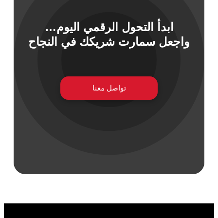
ابدأ التحول الرقمي اليوم…
 السيبراني
واجعل سمارت شريكك في النجاح
نية المعلومات
 التطبيقات
 DevOps
يع التقنية
تواصل معنا
ات الرقمية
ات الأعمال
مشتريات