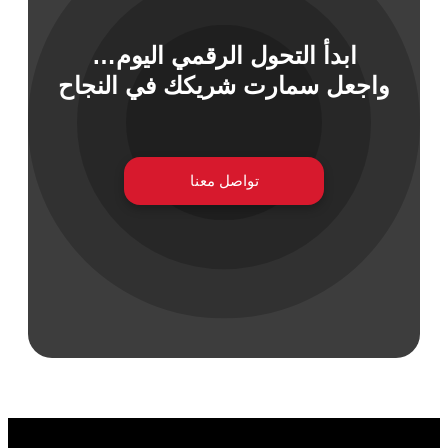
ابدأ التحول الرقمي اليوم…
 السيبراني
واجعل سمارت شريكك في النجاح
نية المعلومات
 التطبيقات
 DevOps
يع التقنية
تواصل معنا
ات الرقمية
ات الأعمال
مشتريات