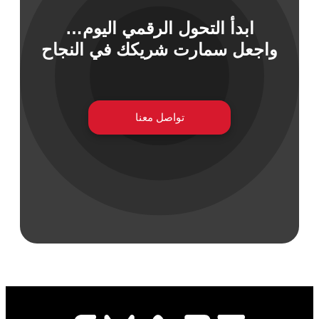
ابدأ التحول الرقمي اليوم…
واجعل سمارت شريكك في النجاح
 السيبراني
نية المعلومات
 التطبيقات
 DevOps
يع التقنية
تواصل معنا
ات الرقمية
ات الأعمال
مشتريات