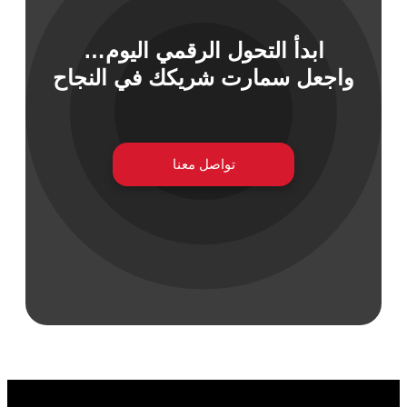
ابدأ التحول الرقمي اليوم…
 السيبراني
واجعل سمارت شريكك في النجاح
نية المعلومات
 التطبيقات
 DevOps
يع التقنية
تواصل معنا
ات الرقمية
ات الأعمال
مشتريات